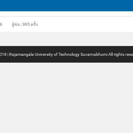
66
ผู้ชม : 995 ครั้ง
18 | Rajamangala University of Technology Suvarnabhumi All rights rese